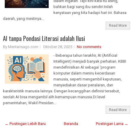
dalam ingatan. Tapi kini kata itu asing,
bahkan bagi sang ibu sendiri.Inilah
kenyataan yang kita hadapi hari ini. Bahasa
daerah, yang mestinya...
Read More
AI tanpa Pondasi Literasi adalah Ilusi
By Mentarisago.com
Oktober 28, 2025
No comments
- Beberapa tahun terakhir, AI (Artificial
Intelligent) menjadi banyak perhatian. KBBI
mendefinisikan AI sebagai ‘program
komputer dalam meniru kecerdasan
manusia, seperti mengambil keputusan,
menyediakan dasar penalaran, dan
karakteristik manusia lainnya. Dengan kecanggihan definisi tersebut,
seolah AI bisa mengambil alih kemampuan manusia.Di level
pemerintahan, Wakil Presiden...
Read More
← Postingan Lebih Baru
Beranda
Postingan Lama →