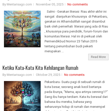
By Mentarisago.com
November 05, 2025
No comments
Salmi - Gerakan literasi Riau akhir-akhir ini
sangat dianjurkan khususnya di Pekanbaru,
gerakan ini Alhamdulillah sangat disambut
baik oleh pemerhati literasi yang ada di Riau
, khususnya para pendidik, forum-forum dan
komunitas literasi. Hal ini di perkuat oleh
Permendikbud Nomor 23 Tahun 2015
tentang penumbuhan budi pekerti
merupakan ...
Read More
Ketika Kata-Kata Kita Kehilangan Rumah
By Mentarisago.com
Oktober 29, 2025
No comments
Pekanbaru- Suatu pagi di sebuah rumah di
kota besar, seorang anak kecil bertanya
pada ibunya, “Mama, apa artinya cenning1?”
Sang ibu hanya terdiam. Kata itu berasal dari
bahasa ibu mereka, bahasa yang
seharusnya hidup di rumah dan menempel