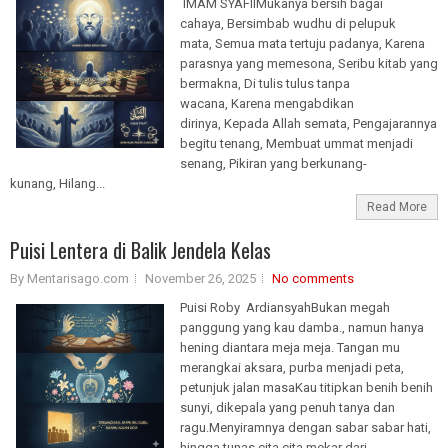
IMAM SYAFIIMukanya bersih bagai
cahaya, Bersimbab wudhu di pelupuk
mata, Semua mata tertuju padanya, Karena
parasnya yang memesona, Seribu kitab yang
bermakna, Di tulis tulus tanpa
wacana, Karena mengabdikan
dirinya, Kepada Allah semata, Pengajarannya
begitu tenang, Membuat ummat menjadi
senang, Pikiran yang berkunang-
kunang, Hilang...
Read More
Puisi Lentera di Balik Jendela Kelas
By Mentarisago.com
November 26, 2025
No comments
Puisi Roby ArdiansyahBukan megah
panggung yang kau damba., namun hanya
hening diantara meja meja. Tangan mu
merangkai aksara, purba menjadi peta,
petunjuk jalan masaKau titipkan benih benih
sunyi, dikepala yang penuh tanya dan
ragu.Menyiramnya dengan sabar sabar hati,
hingga tunas cita cita mekar dari