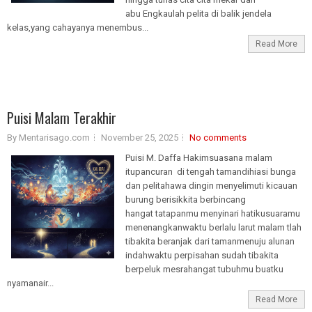
abu Engkaulah pelita di balik jendela
kelas,yang cahayanya menembus...
Read More
Puisi Malam Terakhir
By Mentarisago.com
November 25, 2025
No comments
Puisi M. Daffa Hakimsuasana malam
itupancuran di tengah tamandihiasi bunga
dan pelitahawa dingin menyelimuti kicauan
burung berisikkita berbincang
hangat tatapanmu menyinari hatikusuaramu
menenangkanwaktu berlalu larut malam tlah
tibakita beranjak dari tamanmenuju alunan
indahwaktu perpisahan sudah tibakita
berpeluk mesrahangat tubuhmu buatku
nyamanair...
Read More