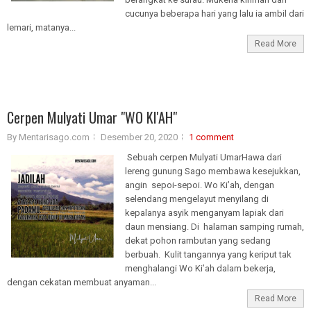
cucunya beberapa hari yang lalu ia ambil dari
lemari, matanya...
Read More
Cerpen Mulyati Umar "WO KI'AH"
By Mentarisago.com
Desember 20, 2020
1 comment
Sebuah cerpen Mulyati UmarHawa dari
lereng gunung Sago membawa kesejukkan,
angin sepoi-sepoi. Wo Ki’ah, dengan
selendang mengelayut menyilang di
kepalanya asyik menganyam lapiak dari
daun mensiang. Di halaman samping rumah,
dekat pohon rambutan yang sedang
berbuah. Kulit tangannya yang keriput tak
menghalangi Wo Ki’ah dalam bekerja,
dengan cekatan membuat anyaman...
Read More