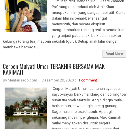
Film inspiratif dengan judul “Taare Zameen
Par” yang disutradarai oleh Amir Khan
merupakan film yang sangat inspiratif. Cerita
dalam film ini benar-benar sangat
menyentuh, dan secara eksplisit
menggambarkan tentang realita pendidikan
yang terjadi pada anak, baik dalam sektor
keluarga (orang tua) maupun sekolah (guru). Setiap anak lahir dengan
membawa berbagai...
Read More
Cerpen Mulyati Umar TERAKHIR BERSAMA MAK
KARIMAH
By Mentarisago.com
Desember 20, 2020
1 comment
Cerpen Mulyati Umar Lantunan ayat suci
sayup-sayup berkumandang dari corong toa
surau tua Syeh Marzuki. Angin dingin mulai
berhembus, hawa dingin lereng gunung
Sago mulai merasuki tubuh. Apalagi
sekarang musim penghujan. Mak Karimah
mulai menyiapkan diri untuk segera
berangkat ke surau. Mukena kiriman dari