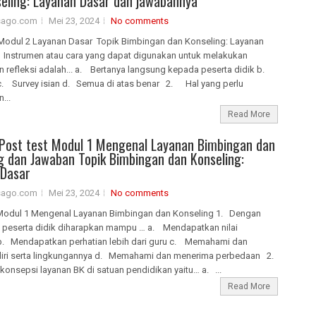
eling: Layanan Dasar dan jawabannya
isago.com
Mei 23, 2024
No comments
Modul 2 Layanan Dasar Topik Bimbingan dan Konseling: Layanan
nstrumen atau cara yang dapat digunakan untuk melakukan
n refleksi adalah... a. Bertanya langsung kepada peserta didik b.
c. Survey isian d. Semua di atas benar 2. Hal yang perlu
...
Read More
Post test Modul 1 Mengenal Layanan Bimbingan dan
g dan Jawaban Topik Bimbingan dan Konseling:
 Dasar
isago.com
Mei 23, 2024
No comments
Modul 1 Mengenal Layanan Bimbingan dan Konseling 1. Dengan
, peserta didik diharapkan mampu … a. Mendapatkan nilai
. Mendapatkan perhatian lebih dari guru c. Memahami dan
iri serta lingkungannya d. Memahami dan menerima perbedaan 2.
onsepsi layanan BK di satuan pendidikan yaitu… a. ...
Read More