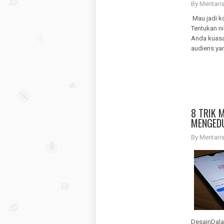
By Mentar
Mau jadi k
Tentukan n
Anda kuasa
audiens ya
8 TRIK 
MENGED
By Mentar
DesainDala