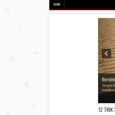
HOME
Bermim
Jangan b
mereka 
1
2
3
4
5
12 TRIK