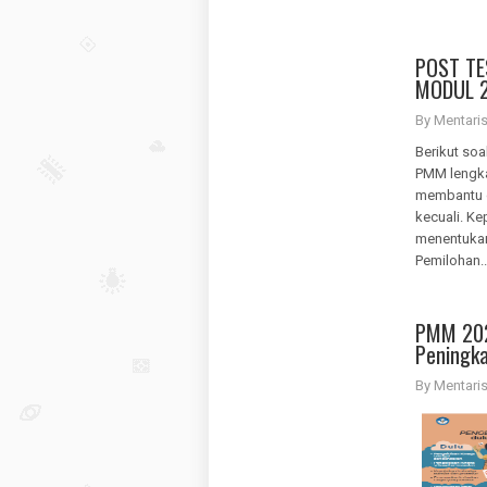
POST TE
MODUL 2
By Mentar
Berikut soa
PMM lengka
membantu gu
kecuali. Ke
menentukan
Pemilohan..
PMM 202
Peningka
By Mentar