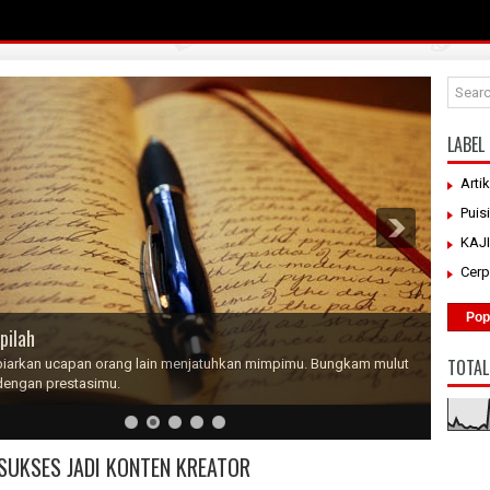
LABEL
Artik
Puisi
KAJ
Cer
Pop
pilah
TOTAL
iarkan ucapan orang lain menjatuhkan mimpimu. Bungkam mulut
dengan prestasimu.
 SUKSES JADI KONTEN KREATOR