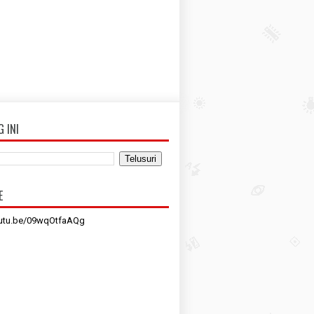
G INI
E
outu.be/09wqOtfaAQg