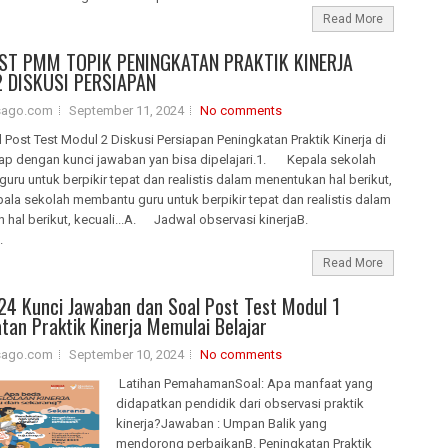
Read More
ST PMM TOPIK PENINGKATAN PRAKTIK KINERJA
 DISKUSI PERSIAPAN
isago.com
September 11, 2024
No comments
l Post Test Modul 2 Diskusi Persiapan Peningkatan Praktik Kinerja di
p dengan kunci jawaban yan bisa dipelajari.1. Kepala sekolah
ru untuk berpikir tepat dan realistis dalam menentukan hal berikut,
pala sekolah membantu guru untuk berpikir tepat dan realistis dalam
 hal berikut, kecuali...A. Jadwal observasi kinerjaB.
.
Read More
4 Kunci Jawaban dan Soal Post Test Modul 1
tan Praktik Kinerja Memulai Belajar
isago.com
September 10, 2024
No comments
Latihan PemahamanSoal: Apa manfaat yang
didapatkan pendidik dari observasi praktik
kinerja?Jawaban : Umpan Balik yang
mendorong perbaikanB. Peningkatan Praktik