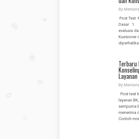
dan Kons
By Mentar
Post Test 
Dasar 1. I
evaluasi da
Kuesioner 
diperhatikan
Terbaru 
Konselin
Layanan
By Mentar
Post test 
layanan BK
sempurna b
menerima d
Contoh misk