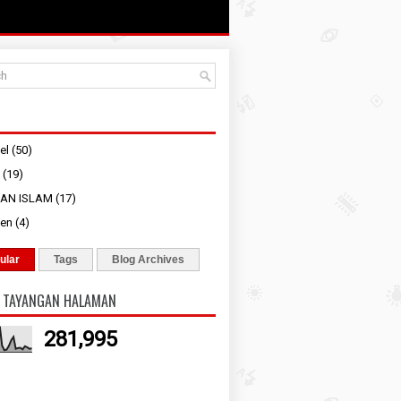
el
(50)
(19)
IAN ISLAM
(17)
pen
(4)
ular
Tags
Blog Archives
 TAYANGAN HALAMAN
281,995