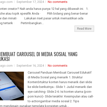
isago.com
September 17, 2024
No comments
onten creator? Nah anda harus punya 12 hal yang dibawah ini. 1.
iche atau topik spesifik Anda · Pilih bidang yang benar-benar
i dan minati · Lakukan riset pasar untuk memastikan ada
ng tertarik · Pertimbangkan...
Read More
MEMBUAT CAROUSEL DI MEDIA SOSIAL YANG
UKASI
isago.com
September 16, 2024
No comments
Carousel Panduan Membuat Carousel Edukatif
di Media Sosial yang menarik 1. Struktur
KontenSrtuktur konten harus menarik dari slide
ke slide berikutnya.- Slide 1: Judul menarik dan
eye-catching- Slide 2-6: Isi konten utama (poin-
poin kunci)- Slide terakhir: Kesimpulan atau call-
to-actiongambar media sosial 2. Tips
m mendesain gunakan template konsisten untuk...