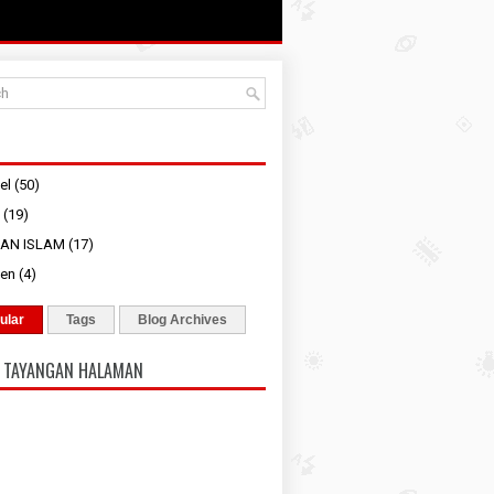
el
(50)
(19)
IAN ISLAM
(17)
pen
(4)
ular
Tags
Blog Archives
 TAYANGAN HALAMAN