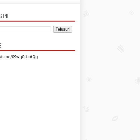
G INI
E
outu.be/09wqOtfaAQg