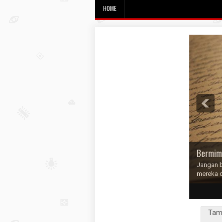
HOME
Bermim
Jangan b
mereka 
1
2
3
4
5
Tamp