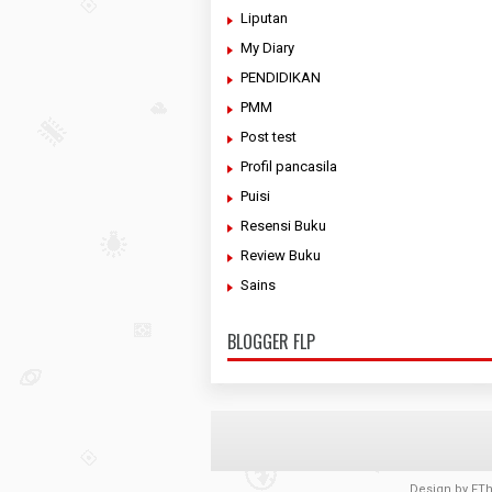
Liputan
My Diary
PENDIDIKAN
PMM
Post test
Profil pancasila
Puisi
Resensi Buku
Review Buku
Sains
BLOGGER FLP
Design by
FT