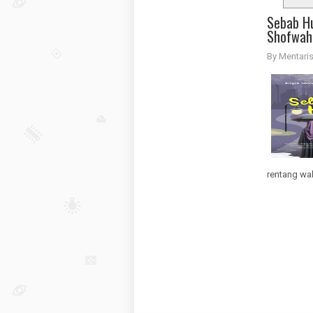
Sebab Hu
Shofwah
By Mentar
rentang wak