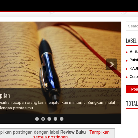
LABEL
Artik
Puisi
KAJ
Cer
Pop
pilah
TOTAL
iarkan ucapan orang lain menjatuhkan mimpimu. Bungkam mulut
dengan prestasimu.
ilkan postingan dengan label
Review Buku
.
Tampilkan
semua postingan