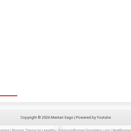
Copyright ©
2026
Mentari Sago
| Powered by
Youtube
hemes
| Blogger Theme by
Lasantha
-
PremiumBloggerTemplates.com
|
NewBlogge