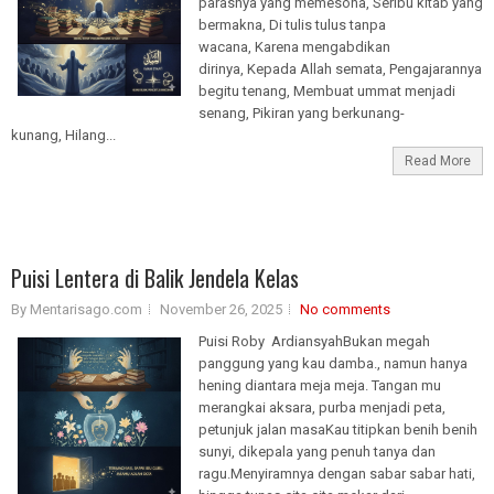
parasnya yang memesona, Seribu kitab yang
bermakna, Di tulis tulus tanpa
wacana, Karena mengabdikan
dirinya, Kepada Allah semata, Pengajarannya
begitu tenang, Membuat ummat menjadi
senang, Pikiran yang berkunang-
kunang, Hilang...
Read More
Puisi Lentera di Balik Jendela Kelas
By Mentarisago.com
November 26, 2025
No comments
Puisi Roby ArdiansyahBukan megah
panggung yang kau damba., namun hanya
hening diantara meja meja. Tangan mu
merangkai aksara, purba menjadi peta,
petunjuk jalan masaKau titipkan benih benih
sunyi, dikepala yang penuh tanya dan
ragu.Menyiramnya dengan sabar sabar hati,