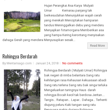
Hujan Perangkai Asa Karya Mulyati
Umar Kemarau panjang tak
berkesudahan Menunjukkan wajah cerah
yang merekah Menciptakan hamparan
tandus Meninggalkan debu yang menderu
Menyajikan fotamorgana Memberikan asa
yang hampa Kering kerontang menyisakan
dahaga Gerah yang mendera Menyusupkan sesak...
Read More
Rohingya Berdarah
By Mentarisago.com
Januari 24, 2018
No comments
Rohingya Berdarah ( Mulyati Umar) Rohingya
bak negeri di rimba belantara Sang ratu
kehilangan rasa Kehausan kekuasaan abadi
Sang ratu terlena Sang ratu bak singa terluka
Mengeluarkan taringnya Haus darah
rohingya Bocah kecil tak berdosa Jeritan….
Tangis… Ratapan… Lapar… Dahaga… Terhenti
diujung peluru Kaki tangan sang ratu
Penguasa makin durjana Rohingya…