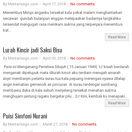
By Mentarisago.com
April 17, 2018
No comments
Menembus Mimpi anganku tersekat kala pekat malam menghantarkan
secawan gundah bulanpun enggan melepaskan badarnya langkahku
tersendat mengugah rasa menikam sukma yang terpenjara menembus
bat...
Read More
Lurah Kincir jadi Saksi Bisu
By Mentarisago.com
April 03, 2018
No comments
Puisi ini Mengenang Peristiwa Situjuh ( 15 Januari 1949) 1// kisah berdarah
menganak dipelupuk mata dilurah kincir aku terdiam menujah amarah
anyir membanjiri pelanta surau tua kala pejuang merengas nyawa dilalap
angin kematian gemericik air pincuran di surau terdengar sumbang
membawa duka di kala subuh menjelang tersekat menahan sukma
menghujam jantung ragaku bergetar pilu… 2// Kini, kembali ku menapaki...
Read More
Puisi Simfoni Nurani
By Mentarisago.com
Maret 27, 2018
No comments