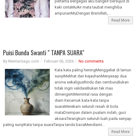
pertama Bergegas aku bangkit bersujud di
kaki cintaMuAir mata taubat menghiba
ampunanMuDengan Bismillah,...
Read More
Puisi Bunda Swanti " TANPA SUARA"
By Mentarisago.com
Februari 06, 2026
No comments
Kata kata paling heningMenggeliat di lamun
sunyiMelihat dari kejauhanMenyesap dua
aroma sekaligusRindu dan cemburuBukan
tidak ingin validasiBukan tak mau
dimengertiMemintal rasa dengan
diam Kecamuk kata-kata tanpa
suaraMerekam seluruh resah di bola
mataDisimpan dalam pualam indah, guci
aksaraTerangkum seluruh luah pada senyap
paling sunyiKata tanpa suaraTanpa tanda bacaMendiami...
Read More