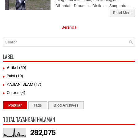
Dibantai… Dibunuh… Disiksa… Sang ratu...
Read More
Beranda
LABEL
Artikel
(50)
Puisi
(19)
KAJIAN ISLAM
(17)
Cerpen
(4)
Popular
Tags
Blog Archives
TOTAL TAYANGAN HALAMAN
282,075