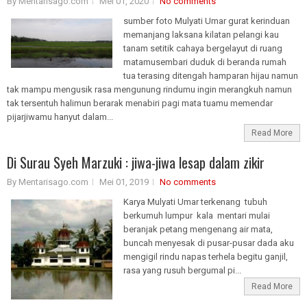
By Mentarisago.com
Mei 01, 2020
No comments
sumber foto Mulyati Umar gurat kerinduan
memanjang laksana kilatan pelangi kau
tanam setitik cahaya bergelayut di ruang
matamusembari duduk di beranda rumah
tua terasing ditengah hamparan hijau namun
tak mampu mengusik rasa mengunung rindumu ingin merangkuh namun
tak tersentuh halimun berarak menabiri pagi mata tuamu memendar
pijarjiwamu hanyut dalam...
Read More
Di Surau Syeh Marzuki : jiwa-jiwa lesap dalam zikir
By Mentarisago.com
Mei 01, 2019
No comments
Karya Mulyati Umar terkenang tubuh
berkumuh lumpur kala mentari mulai
beranjak petang mengenang air mata,
buncah menyesak di pusar-pusar dada aku
mengigil rindu napas terhela begitu ganjil,
rasa yang rusuh bergumal pi...
Read More