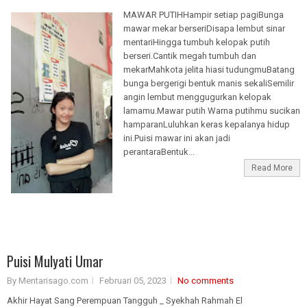
MAWAR PUTIHHampir setiap pagiBunga
mawar mekar berseriDisapa lembut sinar
mentariHingga tumbuh kelopak putih
berseri.Cantik megah tumbuh dan
mekarMahkota jelita hiasi tudungmuBatang
bunga bergerigi bentuk manis sekaliSemilir
angin lembut menggugurkan kelopak
lamamu.Mawar putih Warna putihmu sucikan
hamparanLuluhkan keras kepalanya hidup
ini.Puisi mawar ini akan jadi
perantaraBentuk...
Read More
Puisi Mulyati Umar
By Mentarisago.com
Februari 05, 2023
No comments
Akhir Hayat Sang Perempuan Tangguh _ Syekhah Rahmah El