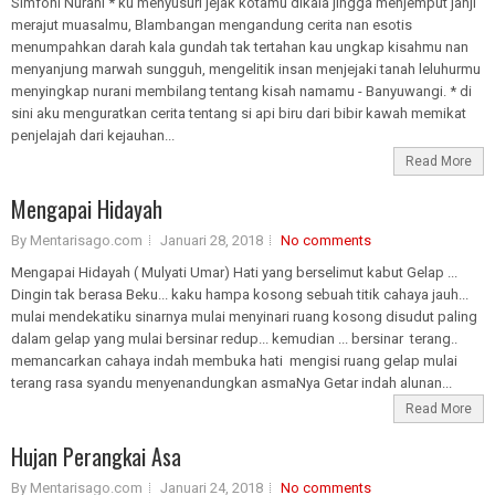
Simfoni Nurani * ku menyusuri jejak kotamu dikala jingga menjemput janji
merajut muasalmu, Blambangan mengandung cerita nan esotis
menumpahkan darah kala gundah tak tertahan kau ungkap kisahmu nan
menyanjung marwah sungguh, mengelitik insan menjejaki tanah leluhurmu
menyingkap nurani membilang tentang kisah namamu - Banyuwangi. * di
sini aku menguratkan cerita tentang si api biru dari bibir kawah memikat
penjelajah dari kejauhan...
Read More
Mengapai Hidayah
By Mentarisago.com
Januari 28, 2018
No comments
Mengapai Hidayah ( Mulyati Umar) Hati yang berselimut kabut Gelap ...
Dingin tak berasa Beku... kaku hampa kosong sebuah titik cahaya jauh...
mulai mendekatiku sinarnya mulai menyinari ruang kosong disudut paling
dalam gelap yang mulai bersinar redup... kemudian ... bersinar terang..
memancarkan cahaya indah membuka hati mengisi ruang gelap mulai
terang rasa syandu menyenandungkan asmaNya Getar indah alunan...
Read More
Hujan Perangkai Asa
By Mentarisago.com
Januari 24, 2018
No comments