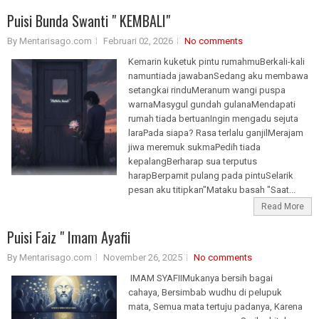
Puisi Bunda Swanti " KEMBALI"
By Mentarisago.com
Februari 02, 2026
No comments
Kemarin kuketuk pintu rumahmuBerkali-kali
namuntiada jawabanSedang aku membawa
setangkai rinduMeranum wangi puspa
warnaMasygul gundah gulanaMendapati
rumah tiada bertuanIngin mengadu sejuta
laraPada siapa? Rasa terlalu ganjilMerajam
jiwa meremuk sukmaPedih tiada
kepalangBerharap sua terputus
harapBerpamit pulang pada pintuSelarik
pesan aku titipkan"Mataku basah "Saat...
Read More
Puisi Faiz " Imam Ayafii
By Mentarisago.com
November 26, 2025
No comments
IMAM SYAFIIMukanya bersih bagai
cahaya, Bersimbab wudhu di pelupuk
mata, Semua mata tertuju padanya, Karena