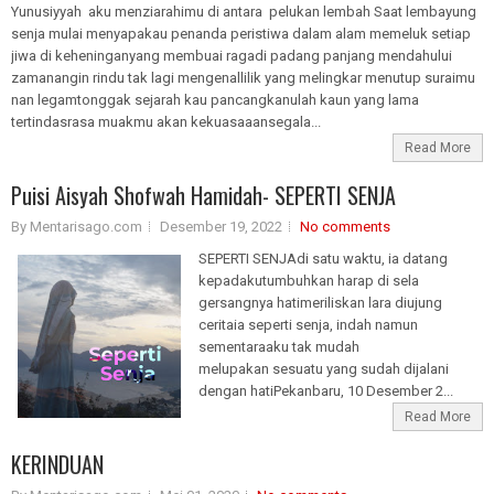
Yunusiyyah aku menziarahimu di antara pelukan lembah Saat lembayung
senja mulai menyapakau penanda peristiwa dalam alam memeluk setiap
jiwa di keheninganyang membuai ragadi padang panjang mendahului
zamanangin rindu tak lagi mengenallilik yang melingkar menutup suraimu
nan legamtonggak sejarah kau pancangkanulah kaun yang lama
tertindasrasa muakmu akan kekuasaaansegala...
Read More
Puisi Aisyah Shofwah Hamidah- SEPERTI SENJA
By Mentarisago.com
Desember 19, 2022
No comments
SEPERTI SENJAdi satu waktu, ia datang
kepadakutumbuhkan harap di sela
gersangnya hatimeriliskan lara diujung
ceritaia seperti senja, indah namun
sementaraaku tak mudah
melupakan sesuatu yang sudah dijalani
dengan hatiPekanbaru, 10 Desember 2...
Read More
KERINDUAN