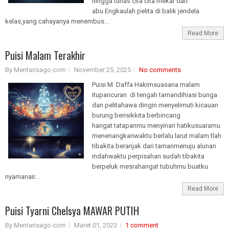
hingga tunas cita cita mekar dari
abu Engkaulah pelita di balik jendela
kelas,yang cahayanya menembus...
Read More
Puisi Malam Terakhir
By Mentarisago.com
November 25, 2025
No comments
Puisi M. Daffa Hakimsuasana malam
itupancuran di tengah tamandihiasi bunga
dan pelitahawa dingin menyelimuti kicauan
burung berisikkita berbincang
hangat tatapanmu menyinari hatikusuaramu
menenangkanwaktu berlalu larut malam tlah
tibakita beranjak dari tamanmenuju alunan
indahwaktu perpisahan sudah tibakita
berpeluk mesrahangat tubuhmu buatku
nyamanair...
Read More
Puisi Tyarni Chelsya MAWAR PUTIH
By Mentarisago.com
Maret 01, 2023
1 comment