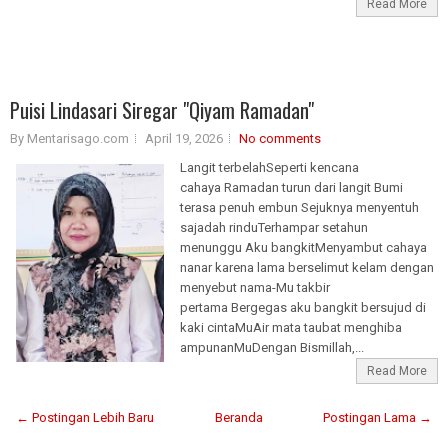
Read More
Puisi Lindasari Siregar "Qiyam Ramadan"
By Mentarisago.com
April 19, 2026
No comments
Langit terbelahSeperti kencana
cahaya Ramadan turun dari langit Bumi
terasa penuh embun Sejuknya menyentuh
sajadah rinduTerhampar setahun
menunggu Aku bangkitMenyambut cahaya
nanar karena lama berselimut kelam dengan
menyebut nama-Mu takbir
pertama Bergegas aku bangkit bersujud di
kaki cintaMuAir mata taubat menghiba
ampunanMuDengan Bismillah,...
Read More
← Postingan Lebih Baru
Beranda
Postingan Lama →